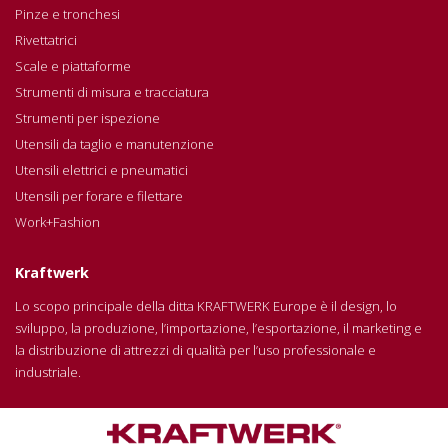
Pinze e tronchesi
Rivettatrici
Scale e piattaforme
Strumenti di misura e tracciatura
Strumenti per ispezione
Utensili da taglio e manutenzione
Utensili elettrici e pneumatici
Utensili per forare e filettare
Work+Fashion
Kraftwerk
Lo scopo principale della ditta KRAFTWERK Europe è il design, lo
sviluppo, la produzione, l’importazione, l’esportazione, il marketing e
la distribuzione di attrezzi di qualità per l’uso professionale e
industriale.