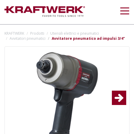
Togg
navig
KRAFTWERK
Prodotti
Utensili elettrici e pneumatici
Avvitatori pneumatici
Avvitatore pneumatico ad impulsi 3/4"
Next