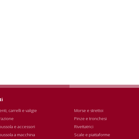
ti
nti, carrelli e valigie
Morse e strettoi
razione
Pinze e tronchesi
bussola e accessori
Rivettatrici
 bussola a macchina
Scale e piattaforme