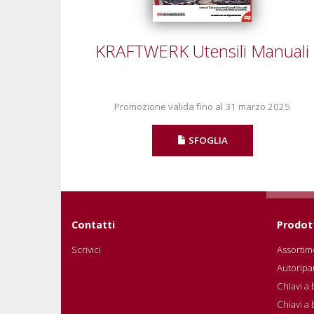
KRAFTWERK Utensili Manuali
Promozione valida fino al 31 marzo 2025
SFOGLIA
Contatti
Prodot
Scrivici
Assortime
Autoripa
Chiavi a 
Chiavi a