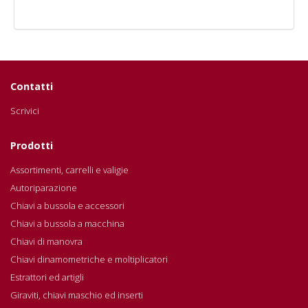
Contatti
Scrivici
Prodotti
Assortimenti, carrelli e valigie
Autoriparazione
Chiavi a bussola e accessori
Chiavi a bussola a macchina
Chiavi di manovra
Chiavi dinamometriche e moltiplicatori
Estrattori ed artigli
Giraviti, chiavi maschio ed inserti