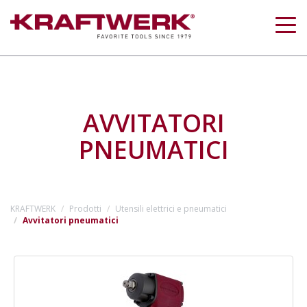
Togg
navig
AVVITATORI
PNEUMATICI
KRAFTWERK
Prodotti
Utensili elettrici e pneumatici
Avvitatori pneumatici