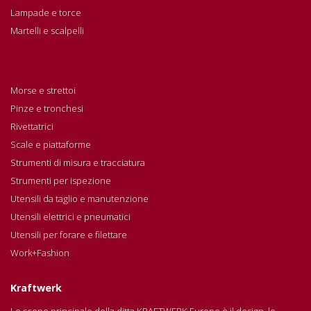
Lampade e torce
Martelli e scalpelli
Morse e strettoi
Pinze e tronchesi
Rivettatrici
Scale e piattaforme
Strumenti di misura e tracciatura
Strumenti per ispezione
Utensili da taglio e manutenzione
Utensili elettrici e pneumatici
Utensili per forare e filettare
Work+Fashion
Kraftwerk
Lo scopo principale della ditta KRAFTWERK Europe è il design, lo