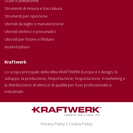
Scale e piattaforme
Strumenti di misura e tracciatura
Strumenti per ispezione
Utensili da taglio e manutenzione
Utensili elettrici e pneumatici
Utensili per forare e filettare
Work+Fashion
Kraftwerk
Lo scopo principale della ditta KRAFTWERK Europe è il design, lo
sviluppo, la produzione, l’importazione, l’esportazione, il marketing e
la distribuzione di attrezzi di qualità per l’uso professionale e
industriale.
Privacy Policy
|
Cookie Policy