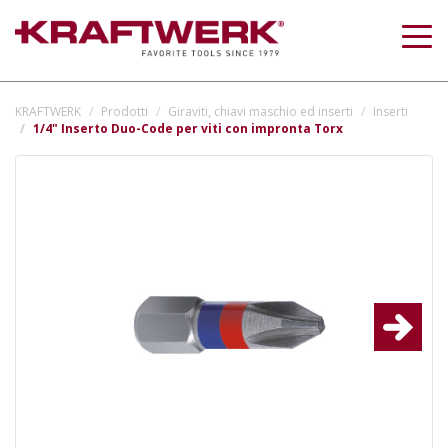
Togg
navig
KRAFTWERK
Prodotti
Giraviti, chiavi maschio ed inserti
Inserti
1/4" Inserto Duo-Code per viti con impronta Torx
Next