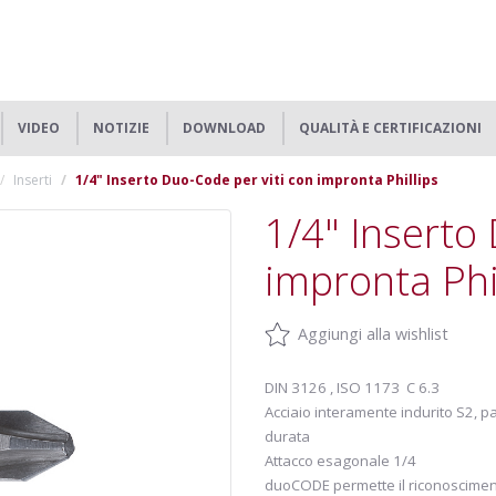
VIDEO
NOTIZIE
DOWNLOAD
QUALITÀ E CERTIFICAZIONI
Inserti
1/4" Inserto Duo-Code per viti con impronta Phillips
1/4" Inserto
impronta Phi
Aggiungi alla wishlist
DIN 3126 , ISO 1173 C 6.3
Acciaio interamente indurito S2, p
durata
Attacco esagonale 1/4
duoCODE permette il riconoscimento