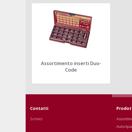
Assortimento inserti Duo-
Code
Contatti
Prodot
Scrivici
Assortime
Autoripa