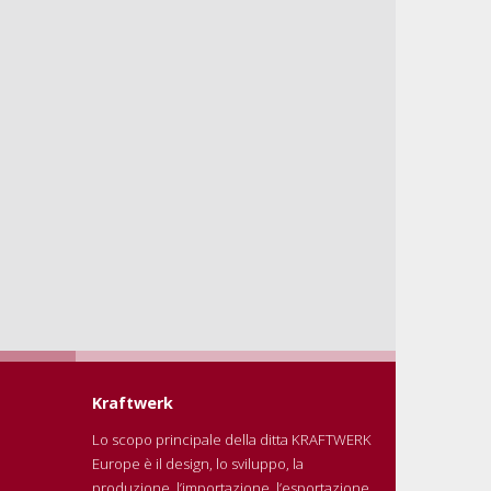
Kraftwerk
Lo scopo principale della ditta KRAFTWERK
Europe è il design, lo sviluppo, la
produzione, l’importazione, l’esportazione,