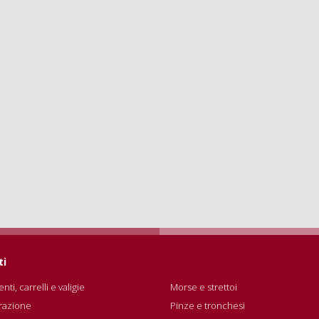
ti
nti, carrelli e valigie
Morse e strettoi
razione
Pinze e tronchesi