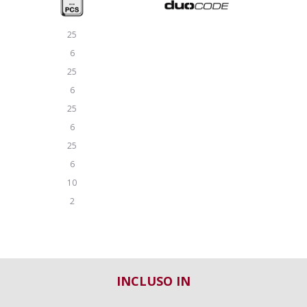
25
6
25
6
25
6
25
6
10
2
INCLUSO IN