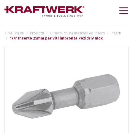
Togg
navig
KRAFTWERK
Prodotti
Giraviti, chiavi maschio ed inserti
Inserti
1/4" Inserto 25mm per viti impronta Pozidriv Inox