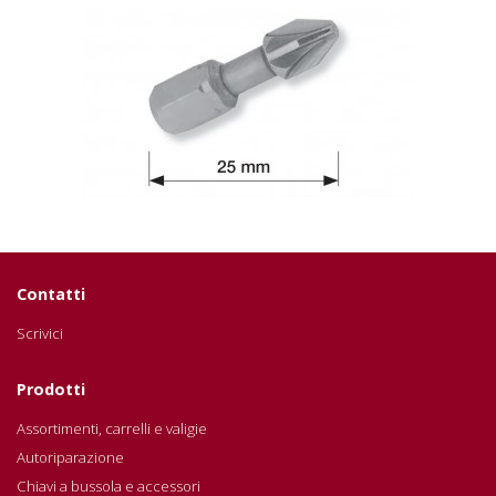
Contatti
Scrivici
Prodotti
Assortimenti, carrelli e valigie
Autoriparazione
Chiavi a bussola e accessori