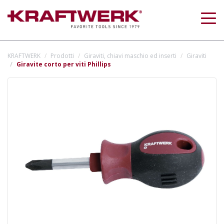
Togg
navig
KRAFTWERK
Prodotti
Giraviti, chiavi maschio ed inserti
Giraviti
Giravite corto per viti Phillips