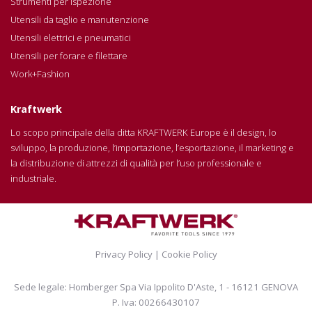
Strumenti per ispezione
Utensili da taglio e manutenzione
Utensili elettrici e pneumatici
Utensili per forare e filettare
Work+Fashion
Kraftwerk
Lo scopo principale della ditta KRAFTWERK Europe è il design, lo
sviluppo, la produzione, l’importazione, l’esportazione, il marketing e
la distribuzione di attrezzi di qualità per l’uso professionale e
industriale.
Privacy Policy
|
Cookie Policy
Sede legale: Homberger Spa Via Ippolito D'Aste, 1 - 16121 GENOVA
P. Iva: 00266430107