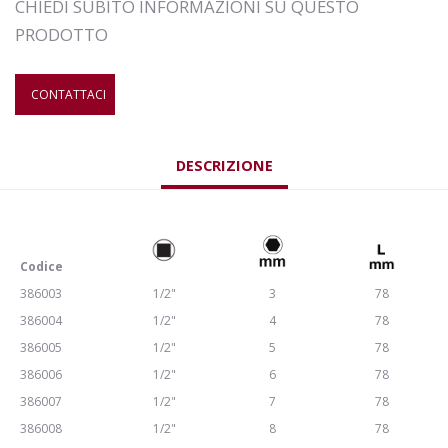
CHIEDI SUBITO INFORMAZIONI SU QUESTO
PRODOTTO
CONTATTACI
DESCRIZIONE
Codice
386003
1/2"
3
78
386004
1/2"
4
78
386005
1/2"
5
78
386006
1/2"
6
78
386007
1/2"
7
78
386008
1/2"
8
78