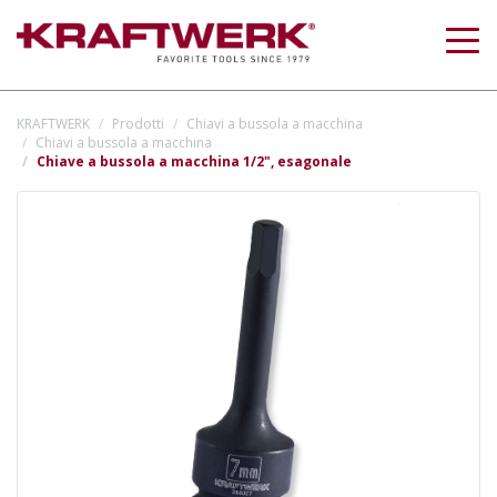
Togg
navig
KRAFTWERK
Prodotti
Chiavi a bussola a macchina
Chiavi a bussola a macchina
Chiave a bussola a macchina 1/2", esagonale