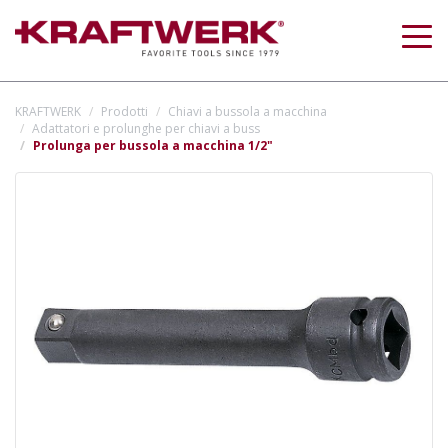
Togg
navig
KRAFTWERK
Prodotti
Chiavi a bussola a macchina
Adattatori e prolunghe per chiavi a buss
Prolunga per bussola a macchina 1/2"