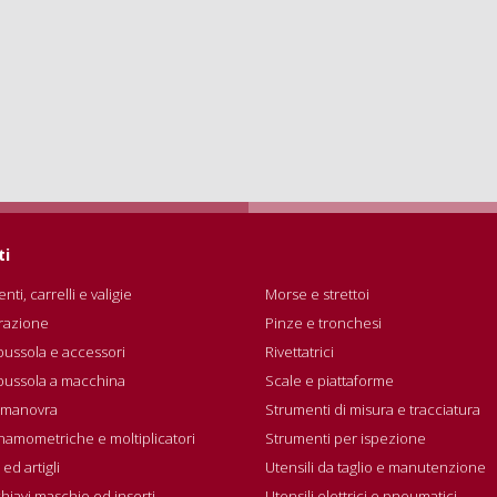
ti
nti, carrelli e valigie
Morse e strettoi
razione
Pinze e tronchesi
bussola e accessori
Rivettatrici
 bussola a macchina
Scale e piattaforme
i manovra
Strumenti di misura e tracciatura
inamometriche e moltiplicatori
Strumenti per ispezione
 ed artigli
Utensili da taglio e manutenzione
 chiavi maschio ed inserti
Utensili elettrici e pneumatici