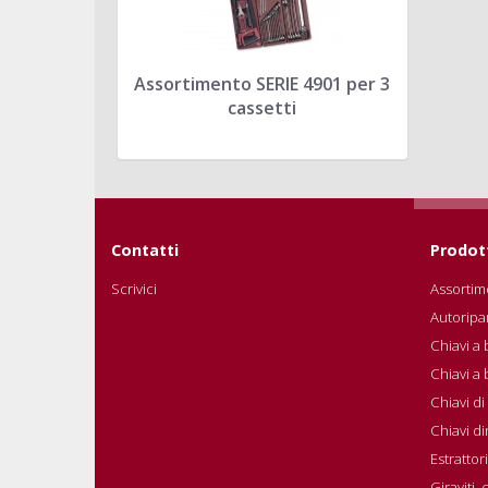
Assortimento SERIE 4901 per 3
cassetti
Contatti
Prodot
Scrivici
Assortime
Autoripa
Chiavi a 
Chiavi a
Chiavi d
Chiavi d
Estrattori
Giraviti,