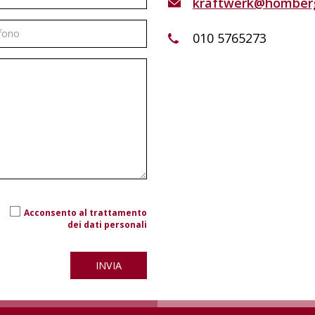
kraftwerk@homber
010 5765273
Acconsento al trattamento
dei dati personali
INVIA