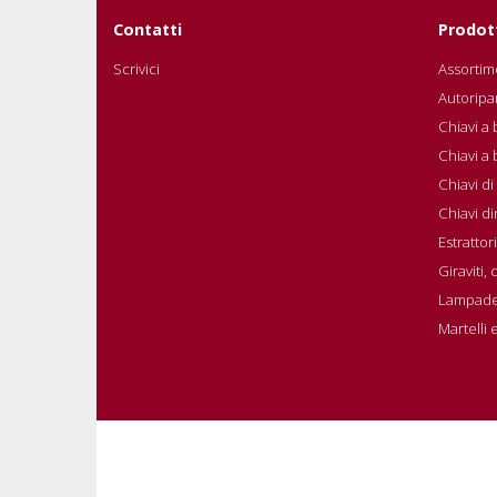
Contatti
Prodot
Scrivici
Assortime
Autoripa
Chiavi a 
Chiavi a
Chiavi d
Chiavi d
Estrattori
Giraviti,
Lampade
Martelli e